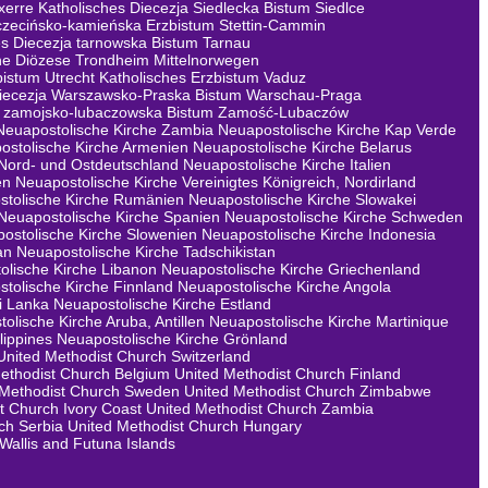
xerre
Katholisches Diecezja Siedlecka Bistum Siedlce
zczecińsko-kamieńska Erzbistum Stettin-Cammin
es Diecezja tarnowska Bistum Tarnau
he Diözese Trondheim Mittelnorwegen
bistum Utrecht
Katholisches Erzbistum Vaduz
Diecezja Warszawsko-Praska Bistum Warschau-Praga
ja zamojsko-lubaczowska Bistum Zamość-Lubaczów
Neuapostolische Kirche Zambia
Neuapostolische Kirche Kap Verde
ostolische Kirche Armenien
Neuapostolische Kirche Belarus
 Nord- und Ostdeutschland
Neuapostolische Kirche Italien
en
Neuapostolische Kirche Vereinigtes Königreich, Nordirland
stolische Kirche Rumänien
Neuapostolische Kirche Slowakei
Neuapostolische Kirche Spanien
Neuapostolische Kirche Schweden
ostolische Kirche Slowenien
Neuapostolische Kirche Indonesia
an
Neuapostolische Kirche Tadschikistan
olische Kirche Libanon
Neuapostolische Kirche Griechenland
tolische Kirche Finnland
Neuapostolische Kirche Angola
i Lanka
Neuapostolische Kirche Estland
olische Kirche Aruba, Antillen
Neuapostolische Kirche Martinique
lippines
Neuapostolische Kirche Grönland
United Methodist Church Switzerland
ethodist Church Belgium
United Methodist Church Finland
 Methodist Church Sweden
United Methodist Church Zimbabwe
t Church Ivory Coast
United Methodist Church Zambia
ch Serbia
United Methodist Church Hungary
Wallis and Futuna Islands