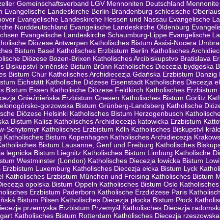
zeller Gemeinschaftsverband LGV
Mennoniten Deutschland
Mennonite
n
Evangelische Landeskirche Berlin-Brandenburg-schlesische Oberlaus
nover
Evangelische Landeskirche Hessen und Nassau
Evangelische L
rche Norddeutschland
Evangelische Landeskirche Oldenburg
Evangeli
achsen
Evangelische Landeskirche Schaumburg-Lippe
Evangelische La
tholische Diözese Antwerpen
Katholisches Bistum Assisi-Nocera Umbr
ches Bistum Basel
Katholisches Erzbistum Berlin
Katholisches Archidiec
olische Diözese Bozen-Brixen
Katholisches Arcibiskupstvo Bratislava E
es Biskupství brněnské Bistum Brünn
Katholisches Diecezja bydgoska 
hes Bistum Chur
Katholisches Archidiecezja Gdańska Erzbistum Danzig
istum Eichstätt
Katholische Diözese Eisenstadt
Katholisches Diecezja e
es Bistum Essen
Katholische Diözese Feldkirch
Katholisches Erzbistum
iecezja Gnieźnieńska Erzbistum Gnesen
Katholisches Bistum Görlitz
Kat
zielonogórsko-gorzowska Bistum Grünberg-Landsberg
Katholische Diöz
ische Diözese Helsinki
Katholisches Bistum Herzogenbusch
Katholisch
ska Bistum Kalisz
Katholisches Archidiecezja katowicka Erzbistum Katto
ew-Schytomyr
Katholisches Erzbistum Köln
Katholisches Biskupství krá
g
Katholisches Bistum Kopenhagen
Katholisches Archidiecezja Krakow
Katholisches Bistum Lausanne, Genf und Freiburg
Katholisches Biskups
a legnicka Bistum Liegnitz
Katholisches Bistum Limburg
Katholische D
istum Westminster (London)
Katholisches Diecezja łowicka Bistum Lowi
s Erzbistum Luxemburg
Katholisches Diecezja ełcka Bistum Lyck
Katho
el
Katholisches Erzbistum München und Freising
Katholisches Bistum 
Diecezja opolska Bistum Oppeln
Katholisches Bistum Oslo
Katholische
holisches Erzbistum Paderborn
Katholische Erzdiözese Paris
Katholisc
eňská Bistum Pilsen
Katholisches Diecezja płocka Bistum Płock
Katholi
diecezja przemyska Erzbistum Przemyśl
Katholisches Diecezja radoms
gart
Katholisches Bistum Rotterdam
Katholisches Diecezja rzeszowsk