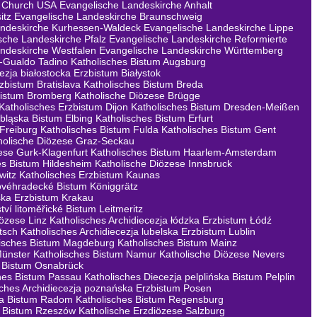
 Church USA
Evangelische Landeskirche Anhalt
itz
Evangelische Landeskirche Braunschweig
andeskirche Kurhessen-Waldeck
Evangelische Landeskirche Lippe
sche Landeskirche Pfalz
Evangelische Landeskirche Reformierte
ndeskirche Westfalen
Evangelische Landeskirche Württemberg
a-Gualdo Tadino
Katholisches Bistum Augsburg
ezja białostocka Erzbistum Białystok
rzbistum Bratislava
Katholisches Bistum Breda
Bistum Bromberg
Katholische Diözese Brügge
Katholisches Erzbistum Dijon
Katholisches Bistum Dresden-Meißen
lbląska Bistum Elbing
Katholisches Bistum Erfurt
 Freiburg
Katholisches Bistum Fulda
Katholisches Bistum Gent
holische Diözese Graz-Seckau
ese Gurk-Klagenfurt
Katholisches Bistum Haarlem-Amsterdam
es Bistum Hildesheim
Katholische Diözese Innsbruck
witz
Katholisches Erzbistum Kaunas
lovéhradecké Bistum Königgrätz
ska Erzbistum Krakau
tví litoměřické Bistum Leitmeritz
iözese Linz
Katholisches Archidiecezja łódzka Erzbistum Łódź
tsch
Katholisches Archidiecezja lubelska Erzbistum Lublin
lisches Bistum Magdeburg
Katholisches Bistum Mainz
Münster
Katholisches Bistum Namur
Katholische Diözese Nevers
s Bistum Osnabrück
hes Bistum Passau
Katholisches Diecezja pelplińska Bistum Pelplin
sches Archidiecezja poznańska Erzbistum Posen
ka Bistum Radom
Katholisches Bistum Regensburg
a Bistum Rzeszów
Katholische Erzdiözese Salzburg