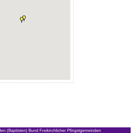
en (Baptisten)
Bund Freikirchlicher Pfingstgemeinden