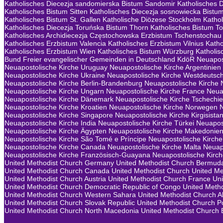
Katholisches Diecezja sandomierska Bistum Sandomir
Katholisches 
Katholisches Bistum Sitten
Katholisches Diecezja sosnowiecka Bistu
Katholisches Bistum St. Gallen
Katholische Diözese Stockholm
Kathol
Katholisches Diecezja Toruńska Bistum Thorn
Katholisches Bistum To
Katholisches Archidiecezja Częstochowska Erzbistum Tschenstochau
Katholisches Erzbistum Valencia
Katholisches Erzbistum Vilnius
Katho
Katholisches Erzbistum Wien
Katholisches Bistum Würzburg
Katholis
Bund Freier evangelischer Gemeinden in Deutschland KdöR
Neuapost
Neuapostolische Kirche Uruguay
Neuapostolische Kirche Argentinien
Neuapostolische Kirche Ukraine
Neuapostolische Kirche Westdeutsc
Neuapostolische Kirche Berlin-Brandenburg
Neuapostolische Kirche 
Neuapostolische Kirche Ungarn
Neuapostolische Kirche France
Neua
Neuapostolische Kirche Dänemark
Neuapostolische Kirche Tschechi
Neuapostolische Kirche Kroatien
Neuapostolische Kirche Norwegen
Neuapostolische Kirche Singapore
Neuapostolische Kirche Kirgisista
Neuapostolische Kirche India
Neuapostolische Kirche Türkei
Neuapos
Neuapostolische Kirche Ägypten
Neuapostolische Kirche Makedonie
Neuapostolische Kirche São Tomé e Príncipe
Neuapostolische Kirche 
Neuapostolische Kirche Canada
Neuapostolische Kirche Malta
Neuap
Neuapostolische Kirche Französisch-Guayana
Neuapostolische Kirch
United Methodist Church Germany
United Methodist Church Bermud
United Methodist Church Canada
United Methodist Church
United Me
United Methodist Church Austria
United Methodist Church France
Uni
United Methodist Church Democratic Republic of Congo
United Metho
United Methodist Church Western Sahara
United Methodist Church A
United Methodist Church Slovak Republic
United Methodist Church P
United Methodist Church North Macedonia
United Methodist Church 