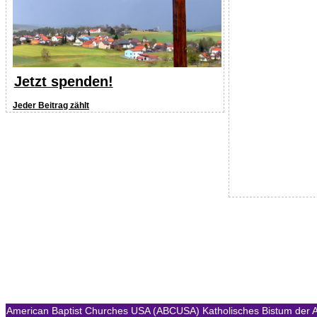
Jetzt spenden!
Jeder Beitrag zählt
American Baptist Churches USA (ABCUSA)
Katholisches Bistum der A