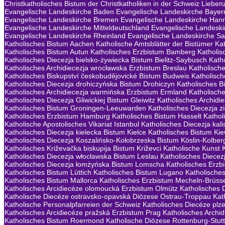
Christkatholisches Bistum der Christkatholiken in der Schweiz
Lieben
Evangelische Landeskirche Baden
Evangelische Landeskirche Bayer
Evangelische Landeskirche Bremen
Evangelische Landeskirche Han
Evangelische Landeskirche Mitteldeutschland
Evangelische Landeski
Evangelische Landeskirche Rheinland
Evangelische Landeskirche S
Katholisches Bistum Aachen
Katholische Amtsblätter der Bistümer
Ka
Katholisches Bistum Autun
Katholisches Erzbistum Bamberg
Katholis
Katholisches Diecezja bielsko-żywiecka Bistum Bielitz-Saybusch
Kath
Katholisches Archidiecezja wrocławska Erzbistum Breslau
Katholisch
Katholisches Biskupství českobudějovické Bistum Budweis
Katholisc
Katholisches Diecezja drohiczyńska Bistum Drohiczyn
Katholisches B
Katholisches Archidiecezja warmińska Erzbistum Ermland
Katholisch
Katholisches Diecezja Gliwickiej Bistum Gleiwitz
Katholisches Archid
Katholisches Bistum Groningen-Leeuwarden
Katholisches Diecezja 
Katholisches Erzbistum Hamburg
Katholisches Bistum Hasselt
Kathol
Katholische Apostolisches Vikariat Istanbul
Katholisches Diecezja kali
Katholisches Diecezja kielecka Bistum Kielce
Katholisches Bistum Ki
Katholisches Diecezja Koszalińsko-Kołobrzeska Bistum Köslin-Kolber
Katholisches Križevačka biskupija Bistum Križevci
Katholische Kunst
Katholisches Diecezja włocławska Bistum Leslau
Katholisches Diecezj
Katholisches Diecezja łomżyńska Bistum Lomscha
Katholisches Erzb
Katholisches Bistum Lüttich
Katholisches Bistum Lugano
Katholische
Katholisches Bistum Mallorca
Katholisches Erzbistum Mecheln-Brüss
Katholisches Arcidiecéze olomoucká Erzbistum Olmütz
Katholisches 
Katholische Diecéze ostravsko-opavská Diözese Ostrau-Troppau
Kat
Katholische Personalpfarreien der Schweiz
Katholisches Diecéze plz
Katholisches Arcidiecéze pražská Erzbistum Prag
Katholisches Archi
Katholisches Bistum Roermond
Katholische Diözese Rottenburg-Stutt