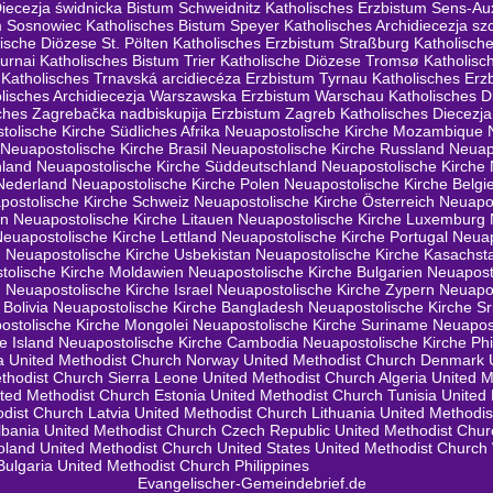
Diecezja świdnicka Bistum Schweidnitz
Katholisches Erzbistum Sens-Au
m Sosnowiec
Katholisches Bistum Speyer
Katholisches Archidiecezja s
ische Diözese St. Pölten
Katholisches Erzbistum Straßburg
Katholisch
urnai
Katholisches Bistum Trier
Katholische Diözese Tromsø
Katholisc
Katholisches Trnavská arcidiecéza Erzbistum Tyrnau
Katholisches Erz
lisches Archidiecezja Warszawska Erzbistum Warschau
Katholisches 
ches Zagrebačka nadbiskupija Erzbistum Zagreb
Katholisches Diecez
olische Kirche Südliches Afrika
Neuapostolische Kirche Mozambique
Neuapostolische Kirche Brasil
Neuapostolische Kirche Russland
Neuap
hland
Neuapostolische Kirche Süddeutschland
Neuapostolische Kirche
Nederland
Neuapostolische Kirche Polen
Neuapostolische Kirche Belgi
postolische Kirche Schweiz
Neuapostolische Kirche Österreich
Neuapo
en
Neuapostolische Kirche Litauen
Neuapostolische Kirche Luxemburg
Neuapostolische Kirche Lettland
Neuapostolische Kirche Portugal
Neuap
n
Neuapostolische Kirche Usbekistan
Neuapostolische Kirche Kasachst
tolische Kirche Moldawien
Neuapostolische Kirche Bulgarien
Neuapost
n
Neuapostolische Kirche Israel
Neuapostolische Kirche Zypern
Neuapos
Bolivia
Neuapostolische Kirche Bangladesh
Neuapostolische Kirche Sr
ostolische Kirche Mongolei
Neuapostolische Kirche Suriname
Neuapost
e Island
Neuapostolische Kirche Cambodia
Neuapostolische Kirche Phi
a
United Methodist Church Norway
United Methodist Church Denmark
thodist Church Sierra Leone
United Methodist Church Algeria
United M
ted Methodist Church Estonia
United Methodist Church Tunisia
United
dist Church Latvia
United Methodist Church Lithuania
United Methodis
lbania
United Methodist Church Czech Republic
United Methodist Chur
oland
United Methodist Church United States
United Methodist Church 
Bulgaria
United Methodist Church Philippines
Evangelischer-Gemeindebrief.de