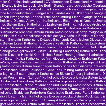
zeller Gemeinschaftsverband LGV
Mennoniten Deutschland
Mennonite
n
Evangelische Landeskirche Berlin-Brandenburg-schlesische Oberlaus
nover
Evangelische Landeskirche Hessen und Nassau
Evangelische L
rche Norddeutschland
Evangelische Landeskirche Oldenburg
Evangeli
achsen
Evangelische Landeskirche Schaumburg-Lippe
Evangelische La
tholische Diözese Antwerpen
Katholisches Bistum Assisi-Nocera Umbr
ches Bistum Basel
Katholisches Erzbistum Berlin
Katholisches Archidiec
olische Diözese Bozen-Brixen
Katholisches Arcibiskupstvo Bratislava E
es Biskupství brněnské Bistum Brünn
Katholisches Diecezja bydgoska 
hes Bistum Chur
Katholisches Archidiecezja Gdańska Erzbistum Danzig
istum Eichstätt
Katholische Diözese Eisenstadt
Katholisches Diecezja e
es Bistum Essen
Katholische Diözese Feldkirch
Katholisches Erzbistum
iecezja Gnieźnieńska Erzbistum Gnesen
Katholisches Bistum Görlitz
Kat
zielonogórsko-gorzowska Bistum Grünberg-Landsberg
Katholische Diöz
ische Diözese Helsinki
Katholisches Bistum Herzogenbusch
Katholisch
ska Bistum Kalisz
Katholisches Archidiecezja katowicka Erzbistum Katto
ew-Schytomyr
Katholisches Erzbistum Köln
Katholisches Biskupství krá
g
Katholisches Bistum Kopenhagen
Katholisches Archidiecezja Krakow
Katholisches Bistum Lausanne, Genf und Freiburg
Katholisches Biskups
a legnicka Bistum Liegnitz
Katholisches Bistum Limburg
Katholische D
istum Westminster (London)
Katholisches Diecezja łowicka Bistum Lowi
s Erzbistum Luxemburg
Katholisches Diecezja ełcka Bistum Lyck
Katho
el
Katholisches Erzbistum München und Freising
Katholisches Bistum 
Diecezja opolska Bistum Oppeln
Katholisches Bistum Oslo
Katholische
holisches Erzbistum Paderborn
Katholische Erzdiözese Paris
Katholisc
eňská Bistum Pilsen
Katholisches Diecezja płocka Bistum Płock
Katholi
diecezja przemyska Erzbistum Przemyśl
Katholisches Diecezja radoms
gart
Katholisches Bistum Rotterdam
Katholisches Diecezja rzeszowsk