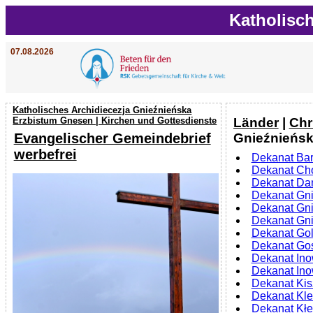
Katholisc
07.08.2026
Katholisches Archidiecezja Gnieźnieńska
Länder
|
Chr
Erzbistum Gnesen | Kirchen und Gottesdienste
Gnieźnieńsk
Evangelischer Gemeindebrief
werbefrei
Dekanat Bar
Dekanat Ch
Dekanat Da
Dekanat Gn
Dekanat Gni
Dekanat Gni
Dekanat Gol
Dekanat Goś
Dekanat Ino
Dekanat Ino
Dekanat Ki
Dekanat Kl
Dekanat Kł