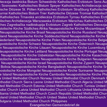
Diecezja świdnicka Bistum Schweidnitz
Katholisches Erzbistum Sens-Au
m Sosnowiec
Katholisches Bistum Speyer
Katholisches Archidiecezja s
ische Diözese St. Pölten
Katholisches Erzbistum Straßburg
Katholisch
urnai
Katholisches Bistum Trier
Katholische Diözese Tromsø
Katholisc
Katholisches Trnavská arcidiecéza Erzbistum Tyrnau
Katholisches Erz
lisches Archidiecezja Warszawska Erzbistum Warschau
Katholisches 
ches Zagrebačka nadbiskupija Erzbistum Zagreb
Katholisches Diecez
olische Kirche Südliches Afrika
Neuapostolische Kirche Mozambique
Neuapostolische Kirche Brasil
Neuapostolische Kirche Russland
Neuap
hland
Neuapostolische Kirche Süddeutschland
Neuapostolische Kirche
Nederland
Neuapostolische Kirche Polen
Neuapostolische Kirche Belgi
postolische Kirche Schweiz
Neuapostolische Kirche Österreich
Neuapo
en
Neuapostolische Kirche Litauen
Neuapostolische Kirche Luxemburg
Neuapostolische Kirche Lettland
Neuapostolische Kirche Portugal
Neuap
n
Neuapostolische Kirche Usbekistan
Neuapostolische Kirche Kasachst
tolische Kirche Moldawien
Neuapostolische Kirche Bulgarien
Neuapost
n
Neuapostolische Kirche Israel
Neuapostolische Kirche Zypern
Neuapos
Bolivia
Neuapostolische Kirche Bangladesh
Neuapostolische Kirche Sr
ostolische Kirche Mongolei
Neuapostolische Kirche Suriname
Neuapost
e Island
Neuapostolische Kirche Cambodia
Neuapostolische Kirche Phi
a
United Methodist Church Norway
United Methodist Church Denmark
thodist Church Sierra Leone
United Methodist Church Algeria
United M
ted Methodist Church Estonia
United Methodist Church Tunisia
United
dist Church Latvia
United Methodist Church Lithuania
United Methodis
lbania
United Methodist Church Czech Republic
United Methodist Chur
oland
United Methodist Church United States
United Methodist Church 
Bulgaria
United Methodist Church Philippines
Evangelischer-Gemeindebrief.de