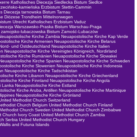
xerre
Katholisches Diecezja Siedlecka Bistum Siedlce
zczecińsko-kamieńska Erzbistum Stettin-Cammin
es Diecezja tarnowska Bistum Tarnau
he Diözese Trondheim Mittelnorwegen
bistum Utrecht
Katholisches Erzbistum Vaduz
Diecezja Warszawsko-Praska Bistum Warschau-Praga
ja zamojsko-lubaczowska Bistum Zamość-Lubaczów
Neuapostolische Kirche Zambia
Neuapostolische Kirche Kap Verde
ostolische Kirche Armenien
Neuapostolische Kirche Belarus
 Nord- und Ostdeutschland
Neuapostolische Kirche Italien
en
Neuapostolische Kirche Vereinigtes Königreich, Nordirland
stolische Kirche Rumänien
Neuapostolische Kirche Slowakei
Neuapostolische Kirche Spanien
Neuapostolische Kirche Schweden
ostolische Kirche Slowenien
Neuapostolische Kirche Indonesia
an
Neuapostolische Kirche Tadschikistan
olische Kirche Libanon
Neuapostolische Kirche Griechenland
tolische Kirche Finnland
Neuapostolische Kirche Angola
i Lanka
Neuapostolische Kirche Estland
olische Kirche Aruba, Antillen
Neuapostolische Kirche Martinique
lippines
Neuapostolische Kirche Grönland
United Methodist Church Switzerland
ethodist Church Belgium
United Methodist Church Finland
 Methodist Church Sweden
United Methodist Church Zimbabwe
t Church Ivory Coast
United Methodist Church Zambia
ch Serbia
United Methodist Church Hungary
Wallis and Futuna Islands