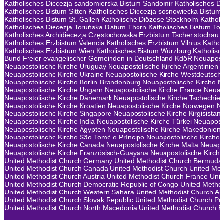
Katholisches Diecezja sandomierska Bistum Sandomir
Katholisches 
Katholisches Bistum Sitten
Katholisches Diecezja sosnowiecka Bistu
Katholisches Bistum St. Gallen
Katholische Diözese Stockholm
Kathol
Katholisches Diecezja Toruńska Bistum Thorn
Katholisches Bistum To
Katholisches Archidiecezja Częstochowska Erzbistum Tschenstochau
Katholisches Erzbistum Valencia
Katholisches Erzbistum Vilnius
Katho
Katholisches Erzbistum Wien
Katholisches Bistum Würzburg
Katholis
Bund Freier evangelischer Gemeinden in Deutschland KdöR
Neuapost
Neuapostolische Kirche Uruguay
Neuapostolische Kirche Argentinien
Neuapostolische Kirche Ukraine
Neuapostolische Kirche Westdeutsc
Neuapostolische Kirche Berlin-Brandenburg
Neuapostolische Kirche 
Neuapostolische Kirche Ungarn
Neuapostolische Kirche France
Neua
Neuapostolische Kirche Dänemark
Neuapostolische Kirche Tschechi
Neuapostolische Kirche Kroatien
Neuapostolische Kirche Norwegen
Neuapostolische Kirche Singapore
Neuapostolische Kirche Kirgisista
Neuapostolische Kirche India
Neuapostolische Kirche Türkei
Neuapos
Neuapostolische Kirche Ägypten
Neuapostolische Kirche Makedonie
Neuapostolische Kirche São Tomé e Príncipe
Neuapostolische Kirche 
Neuapostolische Kirche Canada
Neuapostolische Kirche Malta
Neuap
Neuapostolische Kirche Französisch-Guayana
Neuapostolische Kirch
United Methodist Church Germany
United Methodist Church Bermud
United Methodist Church Canada
United Methodist Church
United Me
United Methodist Church Austria
United Methodist Church France
Uni
United Methodist Church Democratic Republic of Congo
United Metho
United Methodist Church Western Sahara
United Methodist Church A
United Methodist Church Slovak Republic
United Methodist Church P
United Methodist Church North Macedonia
United Methodist Church 