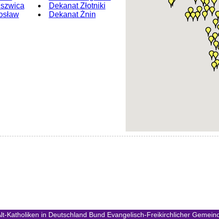
uszwica
Dekanat Złotniki
osław
Dekanat Żnin
lt-Katholiken in Deutschland
Bund Evangelisch-Freikirchlicher Gemeind