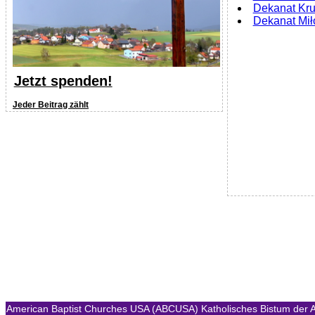
Dekanat Kr
Dekanat Mił
Jetzt spenden!
Jeder Beitrag zählt
American Baptist Churches USA (ABCUSA)
Katholisches Bistum der A