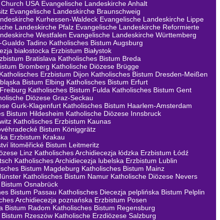
 Church USA
Evangelische Landeskirche Anhalt
itz
Evangelische Landeskirche Braunschweig
andeskirche Kurhessen-Waldeck
Evangelische Landeskirche Lippe
sche Landeskirche Pfalz
Evangelische Landeskirche Reformierte
ndeskirche Westfalen
Evangelische Landeskirche Württemberg
a-Gualdo Tadino
Katholisches Bistum Augsburg
ezja białostocka Erzbistum Białystok
rzbistum Bratislava
Katholisches Bistum Breda
Bistum Bromberg
Katholische Diözese Brügge
Katholisches Erzbistum Dijon
Katholisches Bistum Dresden-Meißen
lbląska Bistum Elbing
Katholisches Bistum Erfurt
 Freiburg
Katholisches Bistum Fulda
Katholisches Bistum Gent
holische Diözese Graz-Seckau
ese Gurk-Klagenfurt
Katholisches Bistum Haarlem-Amsterdam
es Bistum Hildesheim
Katholische Diözese Innsbruck
witz
Katholisches Erzbistum Kaunas
lovéhradecké Bistum Königgrätz
ska Erzbistum Krakau
tví litoměřické Bistum Leitmeritz
iözese Linz
Katholisches Archidiecezja łódzka Erzbistum Łódź
tsch
Katholisches Archidiecezja lubelska Erzbistum Lublin
lisches Bistum Magdeburg
Katholisches Bistum Mainz
Münster
Katholisches Bistum Namur
Katholische Diözese Nevers
s Bistum Osnabrück
hes Bistum Passau
Katholisches Diecezja pelplińska Bistum Pelplin
sches Archidiecezja poznańska Erzbistum Posen
ka Bistum Radom
Katholisches Bistum Regensburg
a Bistum Rzeszów
Katholische Erzdiözese Salzburg