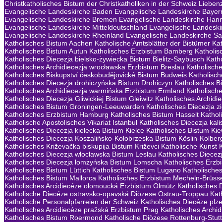
Christkatholisches Bistum der Christkatholiken in der Schweiz
Lieben
Evangelische Landeskirche Baden
Evangelische Landeskirche Bayer
Evangelische Landeskirche Bremen
Evangelische Landeskirche Han
Evangelische Landeskirche Mitteldeutschland
Evangelische Landeski
Evangelische Landeskirche Rheinland
Evangelische Landeskirche S
Katholisches Bistum Aachen
Katholische Amtsblätter der Bistümer
Ka
Katholisches Bistum Autun
Katholisches Erzbistum Bamberg
Katholis
Katholisches Diecezja bielsko-żywiecka Bistum Bielitz-Saybusch
Kath
Katholisches Archidiecezja wrocławska Erzbistum Breslau
Katholisch
Katholisches Biskupství českobudějovické Bistum Budweis
Katholisc
Katholisches Diecezja drohiczyńska Bistum Drohiczyn
Katholisches B
Katholisches Archidiecezja warmińska Erzbistum Ermland
Katholisch
Katholisches Diecezja Gliwickiej Bistum Gleiwitz
Katholisches Archid
Katholisches Bistum Groningen-Leeuwarden
Katholisches Diecezja 
Katholisches Erzbistum Hamburg
Katholisches Bistum Hasselt
Kathol
Katholische Apostolisches Vikariat Istanbul
Katholisches Diecezja kali
Katholisches Diecezja kielecka Bistum Kielce
Katholisches Bistum Ki
Katholisches Diecezja Koszalińsko-Kołobrzeska Bistum Köslin-Kolber
Katholisches Križevačka biskupija Bistum Križevci
Katholische Kunst
Katholisches Diecezja włocławska Bistum Leslau
Katholisches Diecezj
Katholisches Diecezja łomżyńska Bistum Lomscha
Katholisches Erzb
Katholisches Bistum Lüttich
Katholisches Bistum Lugano
Katholische
Katholisches Bistum Mallorca
Katholisches Erzbistum Mecheln-Brüss
Katholisches Arcidiecéze olomoucká Erzbistum Olmütz
Katholisches 
Katholische Diecéze ostravsko-opavská Diözese Ostrau-Troppau
Kat
Katholische Personalpfarreien der Schweiz
Katholisches Diecéze plz
Katholisches Arcidiecéze pražská Erzbistum Prag
Katholisches Archi
Katholisches Bistum Roermond
Katholische Diözese Rottenburg-Stutt