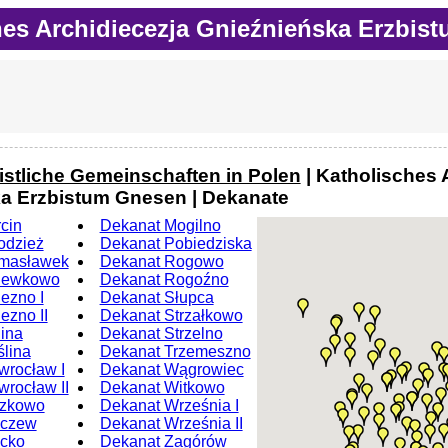
hes Archidiecezja Gnieźnieńska Erzbis
istliche Gemeinschaften in Polen
| Katholisches 
a Erzbistum Gnesen | Dekanate
cin
Dekanat Mogilno
odzież
Dekanat Pobiedziska
masławek
Dekanat Rogowo
iewkowo
Dekanat Rogoźno
ezno I
Dekanat Słupca
ezno II
Dekanat Strzałkowo
ina
Dekanat Strzelno
lina
Dekanat Trzemeszno
wrocław I
Dekanat Wągrowiec
wrocław II
Dekanat Witkowo
szkowo
Dekanat Września I
eczew
Dekanat Września II
ecko
Dekanat Zagórów