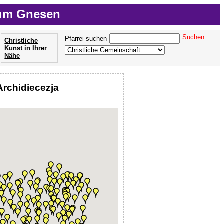
tum Gnesen
Suchen
Pfarrei suchen
Christliche
Kunst in Ihrer
Nähe
Archidiecezja