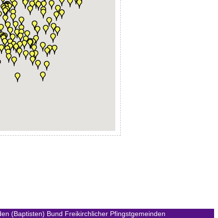
en (Baptisten)
Bund Freikirchlicher Pfingstgemeinden