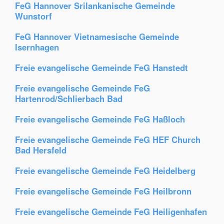
FeG Hannover Srilankanische Gemeinde
Wunstorf
FeG Hannover Vietnamesische Gemeinde
Isernhagen
Freie evangelische Gemeinde FeG Hanstedt
Freie evangelische Gemeinde FeG
Hartenrod/Schlierbach Bad
Freie evangelische Gemeinde FeG Haßloch
Freie evangelische Gemeinde FeG HEF Church
Bad Hersfeld
Freie evangelische Gemeinde FeG Heidelberg
Freie evangelische Gemeinde FeG Heilbronn
Freie evangelische Gemeinde FeG Heiligenhafen