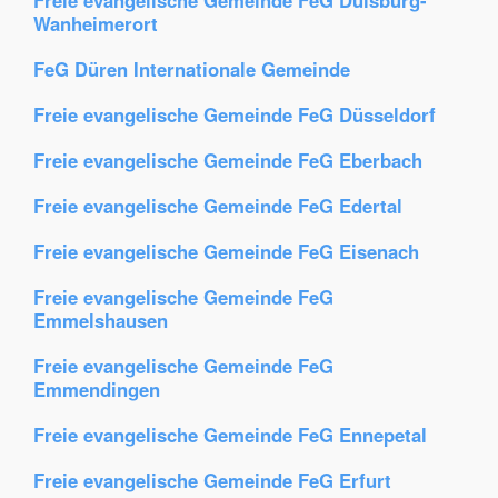
Freie evangelische Gemeinde FeG Duisburg-
Wanheimerort
FeG Düren Internationale Gemeinde
Freie evangelische Gemeinde FeG Düsseldorf
Freie evangelische Gemeinde FeG Eberbach
Freie evangelische Gemeinde FeG Edertal
Freie evangelische Gemeinde FeG Eisenach
Freie evangelische Gemeinde FeG
Emmelshausen
Freie evangelische Gemeinde FeG
Emmendingen
Freie evangelische Gemeinde FeG Ennepetal
Freie evangelische Gemeinde FeG Erfurt