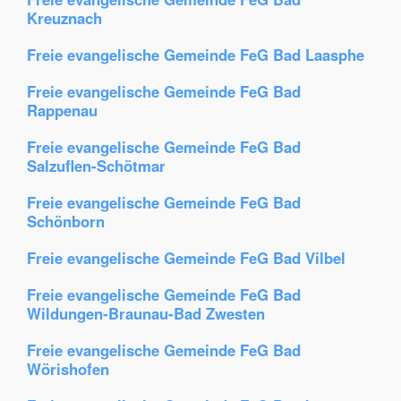
Kreuznach
Freie evangelische Gemeinde FeG Bad Laasphe
Freie evangelische Gemeinde FeG Bad
Rappenau
Freie evangelische Gemeinde FeG Bad
Salzuflen-Schötmar
Freie evangelische Gemeinde FeG Bad
Schönborn
Freie evangelische Gemeinde FeG Bad Vilbel
Freie evangelische Gemeinde FeG Bad
Wildungen-Braunau-Bad Zwesten
Freie evangelische Gemeinde FeG Bad
Wörishofen