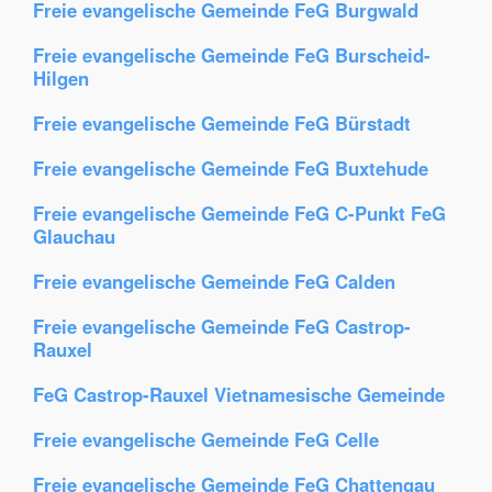
Freie evangelische Gemeinde FeG Burgwald
Freie evangelische Gemeinde FeG Burscheid-
Hilgen
Freie evangelische Gemeinde FeG Bürstadt
Freie evangelische Gemeinde FeG Buxtehude
Freie evangelische Gemeinde FeG C-Punkt FeG
Glauchau
Freie evangelische Gemeinde FeG Calden
Freie evangelische Gemeinde FeG Castrop-
Rauxel
FeG Castrop-Rauxel Vietnamesische Gemeinde
Freie evangelische Gemeinde FeG Celle
Freie evangelische Gemeinde FeG Chattengau