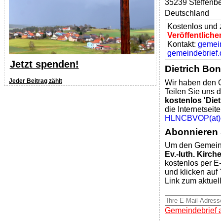
35239 Steffenb
Deutschland
Kostenlos und z
Veröffentliche
Kontakt:
gemei
gemeindebrief.
Jetzt spenden!
Dietrich Bon
Jeder Beitrag zählt
Wir haben den G
Teilen Sie uns d
kostenlos 'Diet
die Internetsei
HLNCBVOP(at)ev
Abonnieren 
Um den Gemeind
Ev.-luth. Kir
kostenlos per E-
und klicken auf 
Link zum aktuel
Gemeindebrief 