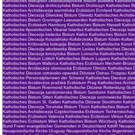
Katholisches Biskupství českobudějovické Bistum Budweis
Katholisc
Katholisches Diecezja drohiczyńska Bistum Drohiczyn
Katholisches B
Katholisches Archidiecezja warmińska Erzbistum Ermland
Katholisch
Katholisches Diecezja Gliwickiej Bistum Gleiwitz
Katholisches Archid
Katholisches Bistum Groningen-Leeuwarden
Katholisches Diecezja 
Katholisches Erzbistum Hamburg
Katholisches Bistum Hasselt
Kathol
Katholische Apostolisches Vikariat Istanbul
Katholisches Diecezja kali
Katholisches Diecezja kielecka Bistum Kielce
Katholisches Bistum Ki
Katholisches Diecezja Koszalińsko-Kołobrzeska Bistum Köslin-Kolber
Katholisches Križevačka biskupija Bistum Križevci
Katholische Kunst
Katholisches Diecezja włocławska Bistum Leslau
Katholisches Diecezj
Katholisches Diecezja łomżyńska Bistum Lomscha
Katholisches Erzb
Katholisches Bistum Lüttich
Katholisches Bistum Lugano
Katholische
Katholisches Bistum Mallorca
Katholisches Erzbistum Mecheln-Brüss
Katholisches Arcidiecéze olomoucká Erzbistum Olmütz
Katholisches 
Katholische Diecéze ostravsko-opavská Diözese Ostrau-Troppau
Kat
Katholische Personalpfarreien der Schweiz
Katholisches Diecéze plz
Katholisches Arcidiecéze pražská Erzbistum Prag
Katholisches Archi
Katholisches Bistum Roermond
Katholische Diözese Rottenburg-Stutt
Katholisches Diecezja sandomierska Bistum Sandomir
Katholisches 
Katholisches Bistum Sitten
Katholisches Diecezja sosnowiecka Bistu
Katholisches Bistum St. Gallen
Katholische Diözese Stockholm
Kathol
Katholisches Diecezja Toruńska Bistum Thorn
Katholisches Bistum To
Katholisches Archidiecezja Częstochowska Erzbistum Tschenstochau
Katholisches Erzbistum Valencia
Katholisches Erzbistum Vilnius
Katho
Katholisches Erzbistum Wien
Katholisches Bistum Würzburg
Katholis
Bund Freier evangelischer Gemeinden in Deutschland KdöR
Neuapost
Neuapostolische Kirche Uruguay
Neuapostolische Kirche Argentinien