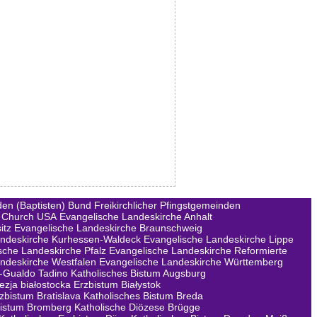
en (Baptisten)
Bund Freikirchlicher Pfingstgemeinden
 Church USA
Evangelische Landeskirche Anhalt
itz
Evangelische Landeskirche Braunschweig
andeskirche Kurhessen-Waldeck
Evangelische Landeskirche Lippe
sche Landeskirche Pfalz
Evangelische Landeskirche Reformierte
ndeskirche Westfalen
Evangelische Landeskirche Württemberg
a-Gualdo Tadino
Katholisches Bistum Augsburg
ezja białostocka Erzbistum Białystok
rzbistum Bratislava
Katholisches Bistum Breda
Bistum Bromberg
Katholische Diözese Brügge