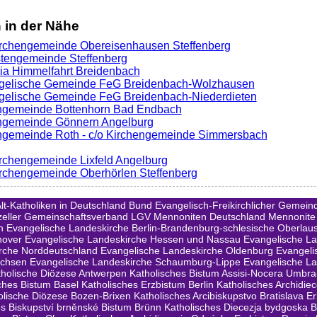
in der Nähe
Kirchengemeinde Obereisenhausen Steffenberg
stengemeinde Steffenberg
ria Himmelfahrt Breidenbach
ngelische Gemeinde FeG Breidenbach-Wolzhausen
ngelische Gemeinde FeG Breidenbach-Niederdieten
engemeinde Bottenhorn Bad Endbach
engemeinde Gönnern Angelburg
engemeinde Roth - c/o Kirchengemeinde Simmersbach
Kirchengemeinde Lixfeld Angelburg
Kirchengemeinde Oberhörlen Steffenberg
lt-Katholiken in Deutschland
Bund Evangelisch-Freikirchlicher Gemeind
zeller Gemeinschaftsverband LGV
Mennoniten Deutschland
Mennonite
n
Evangelische Landeskirche Berlin-Brandenburg-schlesische Oberlaus
nover
Evangelische Landeskirche Hessen und Nassau
Evangelische L
rche Norddeutschland
Evangelische Landeskirche Oldenburg
Evangeli
achsen
Evangelische Landeskirche Schaumburg-Lippe
Evangelische La
tholische Diözese Antwerpen
Katholisches Bistum Assisi-Nocera Umbr
ches Bistum Basel
Katholisches Erzbistum Berlin
Katholisches Archidiec
olische Diözese Bozen-Brixen
Katholisches Arcibiskupstvo Bratislava E
es Biskupství brněnské Bistum Brünn
Katholisches Diecezja bydgoska 