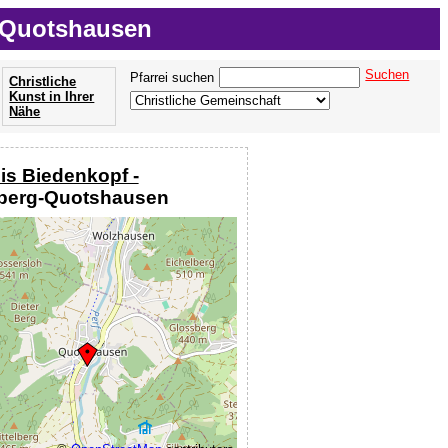
g-Quotshausen
Suchen
Pfarrei suchen
Christliche
Kunst in Ihrer
Nähe
is Biedenkopf -
nberg-Quotshausen