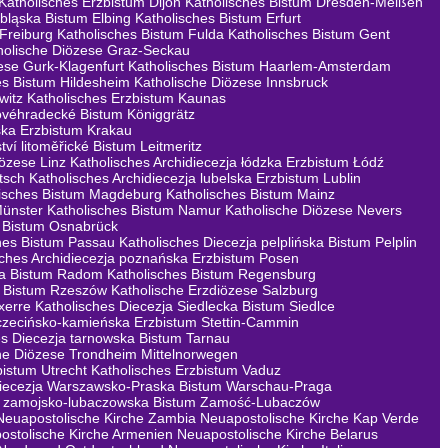
Katholisches Erzbistum Dijon
Katholisches Bistum Dresden-Meißen
lbląska Bistum Elbing
Katholisches Bistum Erfurt
 Freiburg
Katholisches Bistum Fulda
Katholisches Bistum Gent
holische Diözese Graz-Seckau
ese Gurk-Klagenfurt
Katholisches Bistum Haarlem-Amsterdam
es Bistum Hildesheim
Katholische Diözese Innsbruck
witz
Katholisches Erzbistum Kaunas
lovéhradecké Bistum Königgrätz
ska Erzbistum Krakau
tví litoměřické Bistum Leitmeritz
iözese Linz
Katholisches Archidiecezja łódzka Erzbistum Łódź
tsch
Katholisches Archidiecezja lubelska Erzbistum Lublin
lisches Bistum Magdeburg
Katholisches Bistum Mainz
Münster
Katholisches Bistum Namur
Katholische Diözese Nevers
s Bistum Osnabrück
hes Bistum Passau
Katholisches Diecezja pelplińska Bistum Pelplin
sches Archidiecezja poznańska Erzbistum Posen
ka Bistum Radom
Katholisches Bistum Regensburg
a Bistum Rzeszów
Katholische Erzdiözese Salzburg
xerre
Katholisches Diecezja Siedlecka Bistum Siedlce
zczecińsko-kamieńska Erzbistum Stettin-Cammin
es Diecezja tarnowska Bistum Tarnau
he Diözese Trondheim Mittelnorwegen
bistum Utrecht
Katholisches Erzbistum Vaduz
Diecezja Warszawsko-Praska Bistum Warschau-Praga
ja zamojsko-lubaczowska Bistum Zamość-Lubaczów
Neuapostolische Kirche Zambia
Neuapostolische Kirche Kap Verde
ostolische Kirche Armenien
Neuapostolische Kirche Belarus