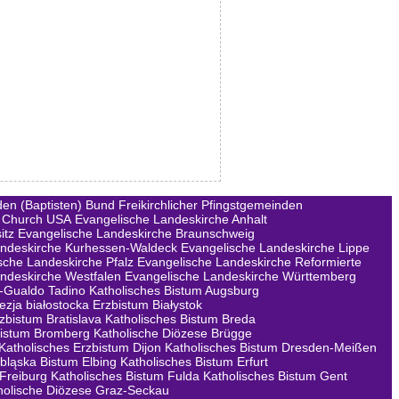
en (Baptisten)
Bund Freikirchlicher Pfingstgemeinden
 Church USA
Evangelische Landeskirche Anhalt
itz
Evangelische Landeskirche Braunschweig
andeskirche Kurhessen-Waldeck
Evangelische Landeskirche Lippe
sche Landeskirche Pfalz
Evangelische Landeskirche Reformierte
ndeskirche Westfalen
Evangelische Landeskirche Württemberg
a-Gualdo Tadino
Katholisches Bistum Augsburg
ezja białostocka Erzbistum Białystok
rzbistum Bratislava
Katholisches Bistum Breda
Bistum Bromberg
Katholische Diözese Brügge
Katholisches Erzbistum Dijon
Katholisches Bistum Dresden-Meißen
lbląska Bistum Elbing
Katholisches Bistum Erfurt
 Freiburg
Katholisches Bistum Fulda
Katholisches Bistum Gent
holische Diözese Graz-Seckau