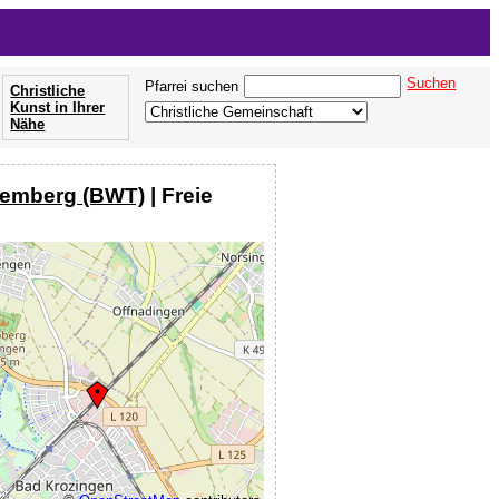
n
Suchen
Pfarrei suchen
Christliche
Kunst in Ihrer
Nähe
temberg (BWT)
| Freie