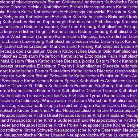
zielonogórsko-gorzowska Bistum Grünberg-Landsberg
Katholische Diöz
ische Diözese Helsinki
Katholisches Bistum Herzogenbusch
Katholisch
ska Bistum Kalisz
Katholisches Archidiecezja katowicka Erzbistum Katto
ew-Schytomyr
Katholisches Erzbistum Köln
Katholisches Biskupství krá
g
Katholisches Bistum Kopenhagen
Katholisches Archidiecezja Krakow
Katholisches Bistum Lausanne, Genf und Freiburg
Katholisches Biskups
a legnicka Bistum Liegnitz
Katholisches Bistum Limburg
Katholische D
istum Westminster (London)
Katholisches Diecezja łowicka Bistum Lowi
s Erzbistum Luxemburg
Katholisches Diecezja ełcka Bistum Lyck
Katho
el
Katholisches Erzbistum München und Freising
Katholisches Bistum 
Diecezja opolska Bistum Oppeln
Katholisches Bistum Oslo
Katholische
holisches Erzbistum Paderborn
Katholische Erzdiözese Paris
Katholisc
eňská Bistum Pilsen
Katholisches Diecezja płocka Bistum Płock
Katholi
diecezja przemyska Erzbistum Przemyśl
Katholisches Diecezja radoms
gart
Katholisches Bistum Rotterdam
Katholisches Diecezja rzeszowsk
Diecezja świdnicka Bistum Schweidnitz
Katholisches Erzbistum Sens-Au
m Sosnowiec
Katholisches Bistum Speyer
Katholisches Archidiecezja s
ische Diözese St. Pölten
Katholisches Erzbistum Straßburg
Katholisch
urnai
Katholisches Bistum Trier
Katholische Diözese Tromsø
Katholisc
Katholisches Trnavská arcidiecéza Erzbistum Tyrnau
Katholisches Erz
lisches Archidiecezja Warszawska Erzbistum Warschau
Katholisches 
ches Zagrebačka nadbiskupija Erzbistum Zagreb
Katholisches Diecez
olische Kirche Südliches Afrika
Neuapostolische Kirche Mozambique
Neuapostolische Kirche Brasil
Neuapostolische Kirche Russland
Neuap
hland
Neuapostolische Kirche Süddeutschland
Neuapostolische Kirche
Nederland
Neuapostolische Kirche Polen
Neuapostolische Kirche Belgi
postolische Kirche Schweiz
Neuapostolische Kirche Österreich
Neuapo
en
Neuapostolische Kirche Litauen
Neuapostolische Kirche Luxemburg