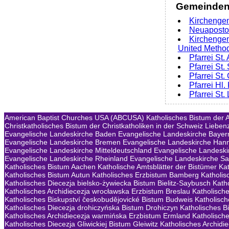
Gemeinden 
Kirchenge
Neuaposto
Kirchengem
United Method
Pfarrei St
Pfarrei St
Pfarrei St
Pfarrei Hl
Pfarrei St
American Baptist Churches USA (ABCUSA)
Katholisches Bistum der A
Christkatholisches Bistum der Christkatholiken in der Schweiz
Lieben
Evangelische Landeskirche Baden
Evangelische Landeskirche Bayer
Evangelische Landeskirche Bremen
Evangelische Landeskirche Han
Evangelische Landeskirche Mitteldeutschland
Evangelische Landeski
Evangelische Landeskirche Rheinland
Evangelische Landeskirche S
Katholisches Bistum Aachen
Katholische Amtsblätter der Bistümer
Ka
Katholisches Bistum Autun
Katholisches Erzbistum Bamberg
Katholis
Katholisches Diecezja bielsko-żywiecka Bistum Bielitz-Saybusch
Kath
Katholisches Archidiecezja wrocławska Erzbistum Breslau
Katholisch
Katholisches Biskupství českobudějovické Bistum Budweis
Katholisc
Katholisches Diecezja drohiczyńska Bistum Drohiczyn
Katholisches B
Katholisches Archidiecezja warmińska Erzbistum Ermland
Katholisch
Katholisches Diecezja Gliwickiej Bistum Gleiwitz
Katholisches Archid