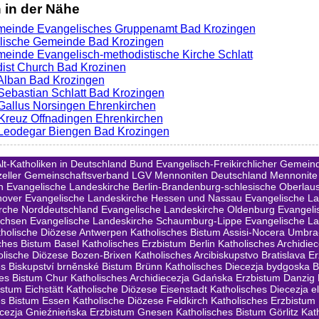
in der Nähe
meinde Evangelisches Gruppenamt Bad Krozingen
lische Gemeinde Bad Krozingen
einde Evangelisch-methodistische Kirche Schlatt
ist Church Bad Krozinen
. Alban Bad Krozingen
. Sebastian Schlatt Bad Krozingen
. Gallus Norsingen Ehrenkirchen
. Kreuz Offnadingen Ehrenkirchen
. Leodegar Biengen Bad Krozingen
lt-Katholiken in Deutschland
Bund Evangelisch-Freikirchlicher Gemeind
zeller Gemeinschaftsverband LGV
Mennoniten Deutschland
Mennonite
n
Evangelische Landeskirche Berlin-Brandenburg-schlesische Oberlaus
nover
Evangelische Landeskirche Hessen und Nassau
Evangelische L
rche Norddeutschland
Evangelische Landeskirche Oldenburg
Evangeli
achsen
Evangelische Landeskirche Schaumburg-Lippe
Evangelische La
tholische Diözese Antwerpen
Katholisches Bistum Assisi-Nocera Umbr
ches Bistum Basel
Katholisches Erzbistum Berlin
Katholisches Archidiec
olische Diözese Bozen-Brixen
Katholisches Arcibiskupstvo Bratislava E
es Biskupství brněnské Bistum Brünn
Katholisches Diecezja bydgoska 
hes Bistum Chur
Katholisches Archidiecezja Gdańska Erzbistum Danzig
istum Eichstätt
Katholische Diözese Eisenstadt
Katholisches Diecezja e
es Bistum Essen
Katholische Diözese Feldkirch
Katholisches Erzbistum
iecezja Gnieźnieńska Erzbistum Gnesen
Katholisches Bistum Görlitz
Kat