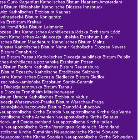
ese Gurk-Klagenfurt
Katholisches Bistum Haarlem-Amsterdam
es Bistum Hildesheim
Katholische Diözese Innsbruck
witz
Katholisches Erzbistum Kaunas
lovéhradecké Bistum Königgrätz
ska Erzbistum Krakau
tví litoměřické Bistum Leitmeritz
iözese Linz
Katholisches Archidiecezja łódzka Erzbistum Łódź
tsch
Katholisches Archidiecezja lubelska Erzbistum Lublin
lisches Bistum Magdeburg
Katholisches Bistum Mainz
Münster
Katholisches Bistum Namur
Katholische Diözese Nevers
s Bistum Osnabrück
hes Bistum Passau
Katholisches Diecezja pelplińska Bistum Pelplin
sches Archidiecezja poznańska Erzbistum Posen
ka Bistum Radom
Katholisches Bistum Regensburg
a Bistum Rzeszów
Katholische Erzdiözese Salzburg
xerre
Katholisches Diecezja Siedlecka Bistum Siedlce
zczecińsko-kamieńska Erzbistum Stettin-Cammin
es Diecezja tarnowska Bistum Tarnau
he Diözese Trondheim Mittelnorwegen
bistum Utrecht
Katholisches Erzbistum Vaduz
Diecezja Warszawsko-Praska Bistum Warschau-Praga
ja zamojsko-lubaczowska Bistum Zamość-Lubaczów
Neuapostolische Kirche Zambia
Neuapostolische Kirche Kap Verde
ostolische Kirche Armenien
Neuapostolische Kirche Belarus
 Nord- und Ostdeutschland
Neuapostolische Kirche Italien
en
Neuapostolische Kirche Vereinigtes Königreich, Nordirland
stolische Kirche Rumänien
Neuapostolische Kirche Slowakei
Neuapostolische Kirche Spanien
Neuapostolische Kirche Schweden