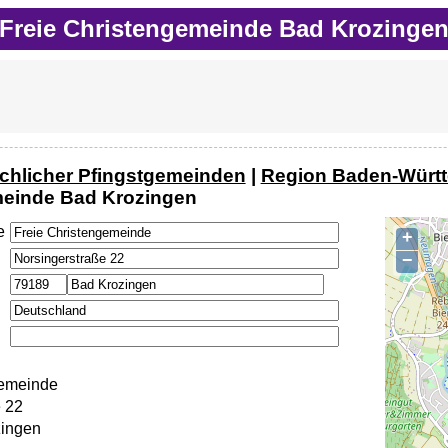
Freie Christengemeinde Bad Krozinge
rchlicher Pfingstgemeinden
|
Region Baden-Würt
einde Bad Krozingen
e
+
−
gemeinde
 22
ingen