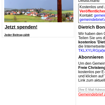
Deutschland
Kostenlos und z
Veröffentliche
Kontakt:
gemei
gemeindebrief.
Jetzt spenden!
Dietrich Bon
Wir haben den G
Jeder Beitrag zählt
Teilen Sie uns d
kostenlos 'Diet
die Internetsei
TKLXYLRG(at)ev
Abonnieren 
Um den Gemeind
Freie Christe
kostenlos per E-
und klicken auf 
Link zum aktuel
Gemeindebrief 