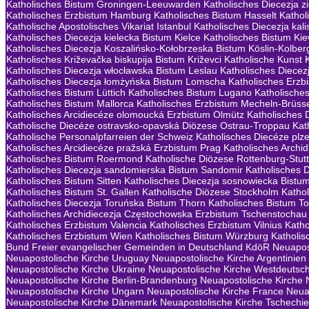
Katholisches Bistum Groningen-Leeuwarden
Katholisches Diecezja 
Katholisches Erzbistum Hamburg
Katholisches Bistum Hasselt
Kathol
Katholische Apostolisches Vikariat Istanbul
Katholisches Diecezja kali
Katholisches Diecezja kielecka Bistum Kielce
Katholisches Bistum Ki
Katholisches Diecezja Koszalińsko-Kołobrzeska Bistum Köslin-Kolber
Katholisches Križevačka biskupija Bistum Križevci
Katholische Kunst
Katholisches Diecezja włocławska Bistum Leslau
Katholisches Diecezj
Katholisches Diecezja łomżyńska Bistum Lomscha
Katholisches Erzb
Katholisches Bistum Lüttich
Katholisches Bistum Lugano
Katholische
Katholisches Bistum Mallorca
Katholisches Erzbistum Mecheln-Brüss
Katholisches Arcidiecéze olomoucká Erzbistum Olmütz
Katholisches 
Katholische Diecéze ostravsko-opavská Diözese Ostrau-Troppau
Kat
Katholische Personalpfarreien der Schweiz
Katholisches Diecéze plz
Katholisches Arcidiecéze pražská Erzbistum Prag
Katholisches Archi
Katholisches Bistum Roermond
Katholische Diözese Rottenburg-Stutt
Katholisches Diecezja sandomierska Bistum Sandomir
Katholisches 
Katholisches Bistum Sitten
Katholisches Diecezja sosnowiecka Bistu
Katholisches Bistum St. Gallen
Katholische Diözese Stockholm
Kathol
Katholisches Diecezja Toruńska Bistum Thorn
Katholisches Bistum To
Katholisches Archidiecezja Częstochowska Erzbistum Tschenstochau
Katholisches Erzbistum Valencia
Katholisches Erzbistum Vilnius
Katho
Katholisches Erzbistum Wien
Katholisches Bistum Würzburg
Katholis
Bund Freier evangelischer Gemeinden in Deutschland KdöR
Neuapost
Neuapostolische Kirche Uruguay
Neuapostolische Kirche Argentinien
Neuapostolische Kirche Ukraine
Neuapostolische Kirche Westdeutsc
Neuapostolische Kirche Berlin-Brandenburg
Neuapostolische Kirche 
Neuapostolische Kirche Ungarn
Neuapostolische Kirche France
Neua
Neuapostolische Kirche Dänemark
Neuapostolische Kirche Tschechi