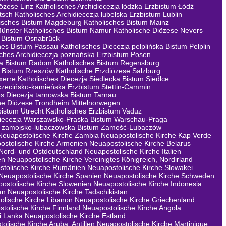
iözese Linz
Katholisches Archidiecezja łódzka Erzbistum Łódź
tsch
Katholisches Archidiecezja lubelska Erzbistum Lublin
lisches Bistum Magdeburg
Katholisches Bistum Mainz
Münster
Katholisches Bistum Namur
Katholische Diözese Nevers
s Bistum Osnabrück
hes Bistum Passau
Katholisches Diecezja pelplińska Bistum Pelplin
sches Archidiecezja poznańska Erzbistum Posen
ka Bistum Radom
Katholisches Bistum Regensburg
a Bistum Rzeszów
Katholische Erzdiözese Salzburg
xerre
Katholisches Diecezja Siedlecka Bistum Siedlce
zczecińsko-kamieńska Erzbistum Stettin-Cammin
es Diecezja tarnowska Bistum Tarnau
he Diözese Trondheim Mittelnorwegen
bistum Utrecht
Katholisches Erzbistum Vaduz
Diecezja Warszawsko-Praska Bistum Warschau-Praga
ja zamojsko-lubaczowska Bistum Zamość-Lubaczów
Neuapostolische Kirche Zambia
Neuapostolische Kirche Kap Verde
ostolische Kirche Armenien
Neuapostolische Kirche Belarus
 Nord- und Ostdeutschland
Neuapostolische Kirche Italien
en
Neuapostolische Kirche Vereinigtes Königreich, Nordirland
stolische Kirche Rumänien
Neuapostolische Kirche Slowakei
Neuapostolische Kirche Spanien
Neuapostolische Kirche Schweden
ostolische Kirche Slowenien
Neuapostolische Kirche Indonesia
an
Neuapostolische Kirche Tadschikistan
olische Kirche Libanon
Neuapostolische Kirche Griechenland
tolische Kirche Finnland
Neuapostolische Kirche Angola
i Lanka
Neuapostolische Kirche Estland
olische Kirche Aruba, Antillen
Neuapostolische Kirche Martinique