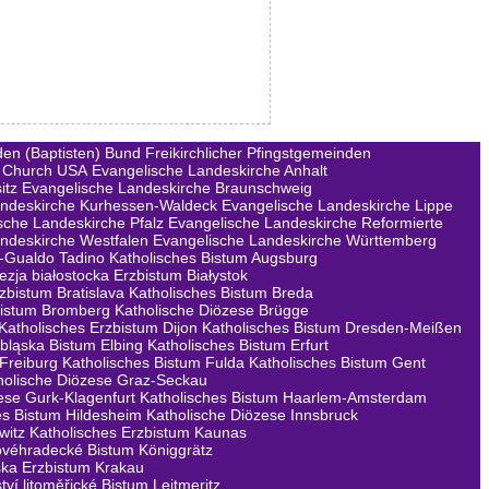
en (Baptisten)
Bund Freikirchlicher Pfingstgemeinden
 Church USA
Evangelische Landeskirche Anhalt
itz
Evangelische Landeskirche Braunschweig
andeskirche Kurhessen-Waldeck
Evangelische Landeskirche Lippe
sche Landeskirche Pfalz
Evangelische Landeskirche Reformierte
ndeskirche Westfalen
Evangelische Landeskirche Württemberg
a-Gualdo Tadino
Katholisches Bistum Augsburg
ezja białostocka Erzbistum Białystok
rzbistum Bratislava
Katholisches Bistum Breda
Bistum Bromberg
Katholische Diözese Brügge
Katholisches Erzbistum Dijon
Katholisches Bistum Dresden-Meißen
lbląska Bistum Elbing
Katholisches Bistum Erfurt
 Freiburg
Katholisches Bistum Fulda
Katholisches Bistum Gent
holische Diözese Graz-Seckau
ese Gurk-Klagenfurt
Katholisches Bistum Haarlem-Amsterdam
es Bistum Hildesheim
Katholische Diözese Innsbruck
witz
Katholisches Erzbistum Kaunas
lovéhradecké Bistum Königgrätz
ska Erzbistum Krakau
tví litoměřické Bistum Leitmeritz