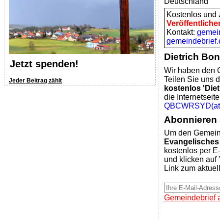
Deutschland
Kostenlos und z
Veröffentliche
Kontakt:
gemei
gemeindebrief.
Dietrich Bon
Jetzt spenden!
Wir haben den G
Teilen Sie uns d
Jeder Beitrag zählt
kostenlos 'Diet
die Internetsei
QBCWRSYD(at)e
Abonnieren 
Um den Gemeind
Evangelisches
kostenlos per E-
und klicken auf 
Link zum aktuel
Gemeindebrief 