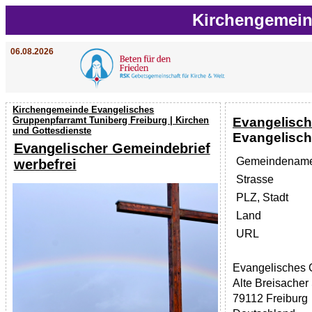
Kirchengemein
06.08.2026
Kirchengemeinde Evangelisches
Evangelisch
Gruppenpfarramt Tuniberg Freiburg | Kirchen
und Gottesdienste
Evangelisch
Evangelischer Gemeindebrief
Gemeindenam
werbefrei
Strasse
PLZ, Stadt
Land
URL
Evangelisches 
Alte Breisacher
79112 Freiburg