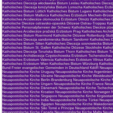
Katholisches Diecezja włocławska Bistum Leslau
Katholisches Diecezj
Katholisches Diecezja łomżyńska Bistum Lomscha
Katholisches Erzb
Katholisches Bistum Lüttich
Katholisches Bistum Lugano
Katholische
Katholisches Bistum Mallorca
Katholisches Erzbistum Mecheln-Brüss
Katholisches Arcidiecéze olomoucká Erzbistum Olmütz
Katholisches 
Katholische Diecéze ostravsko-opavská Diözese Ostrau-Troppau
Kat
Katholische Personalpfarreien der Schweiz
Katholisches Diecéze plz
Katholisches Arcidiecéze pražská Erzbistum Prag
Katholisches Archi
Katholisches Bistum Roermond
Katholische Diözese Rottenburg-Stutt
Katholisches Diecezja sandomierska Bistum Sandomir
Katholisches 
Katholisches Bistum Sitten
Katholisches Diecezja sosnowiecka Bistu
Katholisches Bistum St. Gallen
Katholische Diözese Stockholm
Kathol
Katholisches Diecezja Toruńska Bistum Thorn
Katholisches Bistum To
Katholisches Archidiecezja Częstochowska Erzbistum Tschenstochau
Katholisches Erzbistum Valencia
Katholisches Erzbistum Vilnius
Katho
Katholisches Erzbistum Wien
Katholisches Bistum Würzburg
Katholis
Bund Freier evangelischer Gemeinden in Deutschland KdöR
Neuapost
Neuapostolische Kirche Uruguay
Neuapostolische Kirche Argentinien
Neuapostolische Kirche Ukraine
Neuapostolische Kirche Westdeutsc
Neuapostolische Kirche Berlin-Brandenburg
Neuapostolische Kirche 
Neuapostolische Kirche Ungarn
Neuapostolische Kirche France
Neua
Neuapostolische Kirche Dänemark
Neuapostolische Kirche Tschechi
Neuapostolische Kirche Kroatien
Neuapostolische Kirche Norwegen
Neuapostolische Kirche Singapore
Neuapostolische Kirche Kirgisista
Neuapostolische Kirche India
Neuapostolische Kirche Türkei
Neuapos
Neuapostolische Kirche Ägypten
Neuapostolische Kirche Makedonie
Neuapostolische Kirche São Tomé e Príncipe
Neuapostolische Kirche 
Neuapostolische Kirche Canada
Neuapostolische Kirche Malta
Neuap