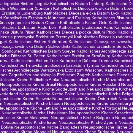
a legnicka Bistum Liegnitz
Katholisches Bistum Limburg
Katholische D
istum Westminster (London)
Katholisches Diecezja łowicka Bistum Lowi
s Erzbistum Luxemburg
Katholisches Diecezja ełcka Bistum Lyck
Katho
el
Katholisches Erzbistum München und Freising
Katholisches Bistum 
Diecezja opolska Bistum Oppeln
Katholisches Bistum Oslo
Katholische
holisches Erzbistum Paderborn
Katholische Erzdiözese Paris
Katholisc
eňská Bistum Pilsen
Katholisches Diecezja płocka Bistum Płock
Katholi
diecezja przemyska Erzbistum Przemyśl
Katholisches Diecezja radoms
gart
Katholisches Bistum Rotterdam
Katholisches Diecezja rzeszowsk
Diecezja świdnicka Bistum Schweidnitz
Katholisches Erzbistum Sens-Au
m Sosnowiec
Katholisches Bistum Speyer
Katholisches Archidiecezja s
ische Diözese St. Pölten
Katholisches Erzbistum Straßburg
Katholisch
urnai
Katholisches Bistum Trier
Katholische Diözese Tromsø
Katholisc
Katholisches Trnavská arcidiecéza Erzbistum Tyrnau
Katholisches Erz
lisches Archidiecezja Warszawska Erzbistum Warschau
Katholisches 
ches Zagrebačka nadbiskupija Erzbistum Zagreb
Katholisches Diecez
olische Kirche Südliches Afrika
Neuapostolische Kirche Mozambique
Neuapostolische Kirche Brasil
Neuapostolische Kirche Russland
Neuap
hland
Neuapostolische Kirche Süddeutschland
Neuapostolische Kirche
Nederland
Neuapostolische Kirche Polen
Neuapostolische Kirche Belgi
postolische Kirche Schweiz
Neuapostolische Kirche Österreich
Neuapo
en
Neuapostolische Kirche Litauen
Neuapostolische Kirche Luxemburg
Neuapostolische Kirche Lettland
Neuapostolische Kirche Portugal
Neuap
n
Neuapostolische Kirche Usbekistan
Neuapostolische Kirche Kasachst
tolische Kirche Moldawien
Neuapostolische Kirche Bulgarien
Neuapost
n
Neuapostolische Kirche Israel
Neuapostolische Kirche Zypern
Neuapos
Bolivia
Neuapostolische Kirche Bangladesh
Neuapostolische Kirche Sr
ostolische Kirche Mongolei
Neuapostolische Kirche Suriname
Neuapost