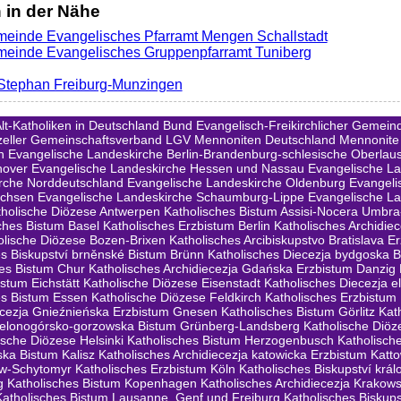
in der Nähe
einde Evangelisches Pfarramt Mengen Schallstadt
meinde Evangelisches Gruppenpfarramt Tuniberg
. Stephan Freiburg-Munzingen
lt-Katholiken in Deutschland
Bund Evangelisch-Freikirchlicher Gemeind
zeller Gemeinschaftsverband LGV
Mennoniten Deutschland
Mennonite
n
Evangelische Landeskirche Berlin-Brandenburg-schlesische Oberlaus
nover
Evangelische Landeskirche Hessen und Nassau
Evangelische L
rche Norddeutschland
Evangelische Landeskirche Oldenburg
Evangeli
achsen
Evangelische Landeskirche Schaumburg-Lippe
Evangelische La
tholische Diözese Antwerpen
Katholisches Bistum Assisi-Nocera Umbr
ches Bistum Basel
Katholisches Erzbistum Berlin
Katholisches Archidiec
olische Diözese Bozen-Brixen
Katholisches Arcibiskupstvo Bratislava E
es Biskupství brněnské Bistum Brünn
Katholisches Diecezja bydgoska 
hes Bistum Chur
Katholisches Archidiecezja Gdańska Erzbistum Danzig
istum Eichstätt
Katholische Diözese Eisenstadt
Katholisches Diecezja e
es Bistum Essen
Katholische Diözese Feldkirch
Katholisches Erzbistum
iecezja Gnieźnieńska Erzbistum Gnesen
Katholisches Bistum Görlitz
Kat
zielonogórsko-gorzowska Bistum Grünberg-Landsberg
Katholische Diöz
ische Diözese Helsinki
Katholisches Bistum Herzogenbusch
Katholisch
ska Bistum Kalisz
Katholisches Archidiecezja katowicka Erzbistum Katto
ew-Schytomyr
Katholisches Erzbistum Köln
Katholisches Biskupství krá
g
Katholisches Bistum Kopenhagen
Katholisches Archidiecezja Krakow
Katholisches Bistum Lausanne, Genf und Freiburg
Katholisches Biskups