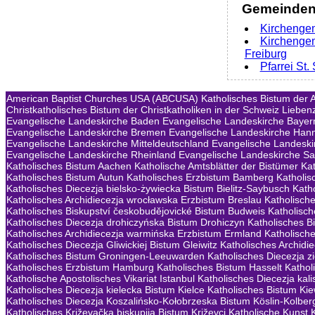
Gemeinden 
Kirchengem
Kirchenge
Freiburg
Pfarrei St
American Baptist Churches USA (ABCUSA)
Katholisches Bistum der A
Christkatholisches Bistum der Christkatholiken in der Schweiz
Lieben
Evangelische Landeskirche Baden
Evangelische Landeskirche Bayer
Evangelische Landeskirche Bremen
Evangelische Landeskirche Han
Evangelische Landeskirche Mitteldeutschland
Evangelische Landeski
Evangelische Landeskirche Rheinland
Evangelische Landeskirche S
Katholisches Bistum Aachen
Katholische Amtsblätter der Bistümer
Ka
Katholisches Bistum Autun
Katholisches Erzbistum Bamberg
Katholis
Katholisches Diecezja bielsko-żywiecka Bistum Bielitz-Saybusch
Kath
Katholisches Archidiecezja wrocławska Erzbistum Breslau
Katholisch
Katholisches Biskupství českobudějovické Bistum Budweis
Katholisc
Katholisches Diecezja drohiczyńska Bistum Drohiczyn
Katholisches B
Katholisches Archidiecezja warmińska Erzbistum Ermland
Katholisch
Katholisches Diecezja Gliwickiej Bistum Gleiwitz
Katholisches Archid
Katholisches Bistum Groningen-Leeuwarden
Katholisches Diecezja 
Katholisches Erzbistum Hamburg
Katholisches Bistum Hasselt
Kathol
Katholische Apostolisches Vikariat Istanbul
Katholisches Diecezja kali
Katholisches Diecezja kielecka Bistum Kielce
Katholisches Bistum Ki
Katholisches Diecezja Koszalińsko-Kołobrzeska Bistum Köslin-Kolber
Katholisches Križevačka biskupija Bistum Križevci
Katholische Kunst